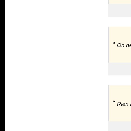
On ne
Rien 