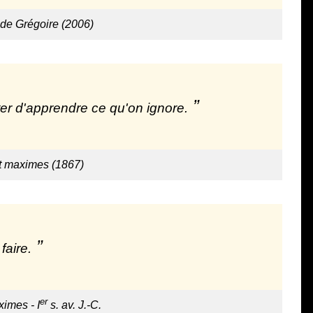
de Grégoire (2006)
âter d'apprendre ce qu'on ignore.
t maximes (1867)
faire.
er
imes - I
s. av. J.-C.