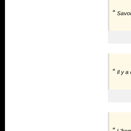
Savoir
Il y 
L'hom