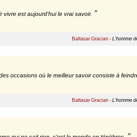
 vivre est aujourd'hui le vrai savoir.
Baltasar Gracian
-
L'homme de
a des occasions où le meilleur savoir consiste à feind
Baltasar Gracian
-
L'homme de
me qui ne sait rien, c'est le monde en ténèbres.