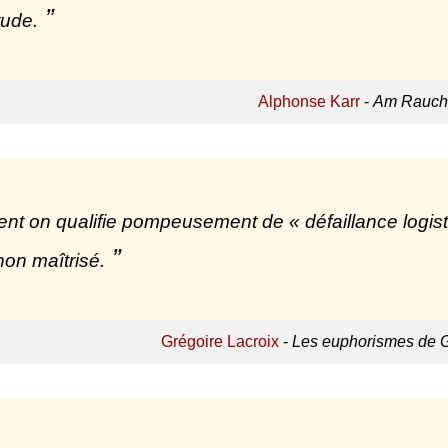
itude.
Alphonse Karr
-
Am Rauch
nt on qualifie pompeusement de « défaillance logistiq
 non maîtrisé.
Grégoire Lacroix
-
Les euphorismes de G