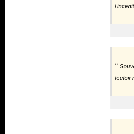
l'incert
Souve
foutoir