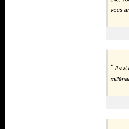
vous ar
Il es
milléna