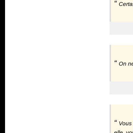
Certa
On ne
Vous 
elle, v