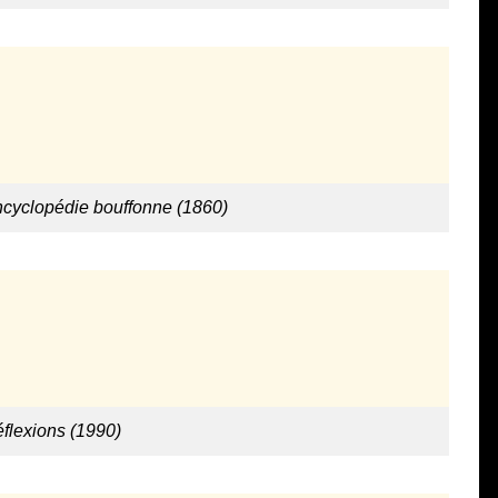
ncyclopédie bouffonne (1860)
éflexions (1990)