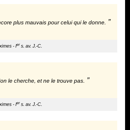
ncore plus mauvais pour celui qui le donne.
er
imes - I
s. av. J.-C.
u'on le cherche, et ne le trouve pas.
er
imes - I
s. av. J.-C.