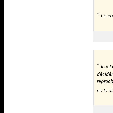
Le co
Il es
décidém
reproch
ne le di