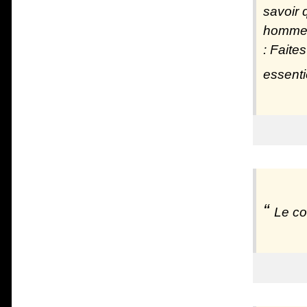
savoir 
homme f
: Faite
essenti
Le co