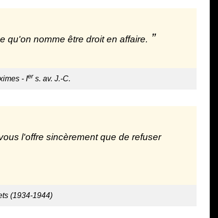
ce qu'on nomme être droit en affaire.
er
imes - I
s. av. J.-C.
vous l'offre sincèrement que de refuser
ets (1934-1944)