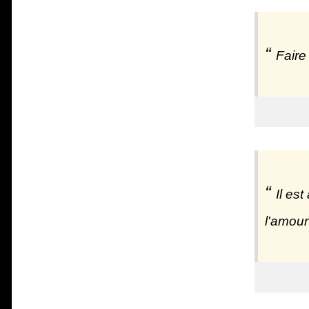
Faire
Il es
l'amou