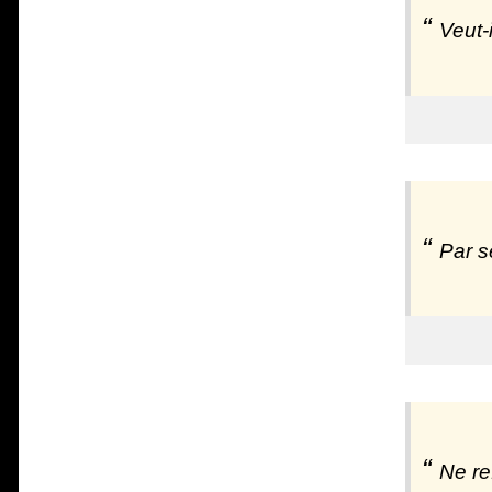
Veut-i
Par s
Ne re