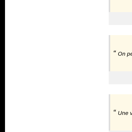
On pe
Une v