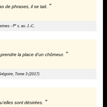
s de phrases, il se tait.
er
imes - I
s. av. J.-C.
it prendre la place d'un chômeur.
régoire, Tome 3 (2017)
u'elles sont désirées.