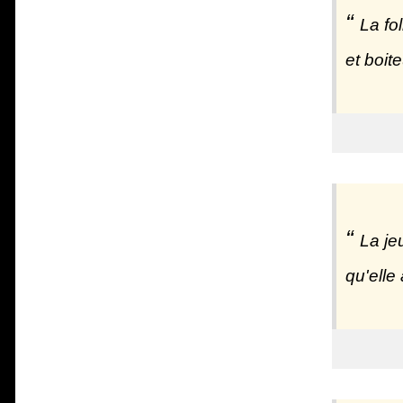
La fo
et boit
La je
qu'elle 