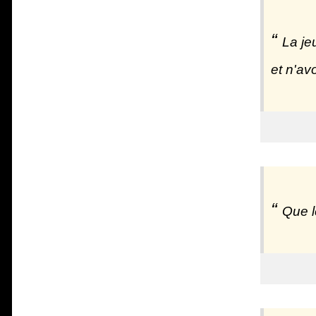
La je
et n'avo
Que l