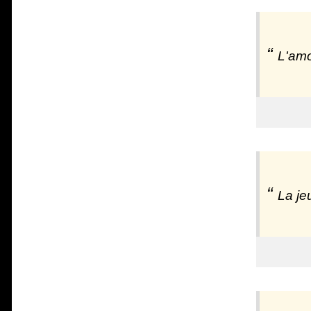
L'amo
La je