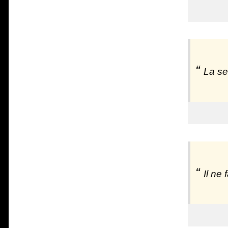
La se
Il ne