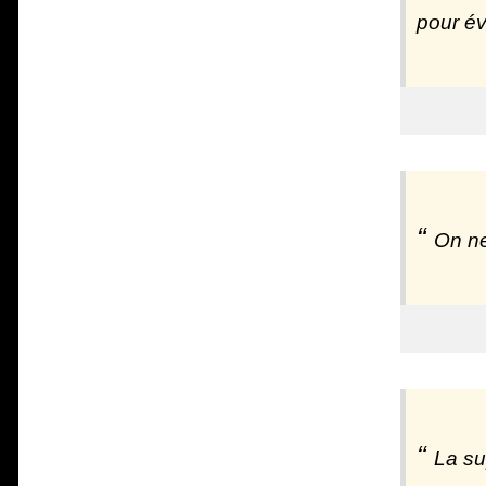
pour évi
On ne
La su