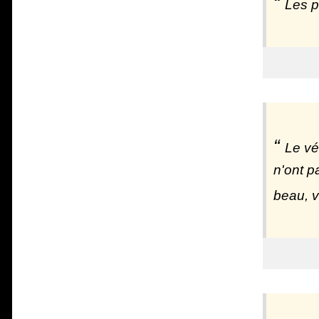
Les p
Le vé
n'ont p
beau, vo