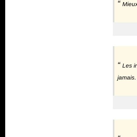
Mieux
Les i
jamais.