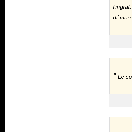
l'ingra
démon a
Le sou