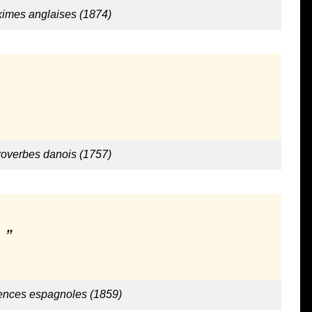
ximes anglaises (1874)
roverbes danois (1757)
.
ences espagnoles (1859)