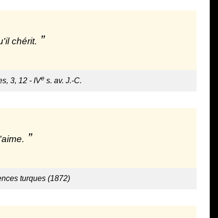
il chérit.
e
s, 3, 12 - IV
s. av. J.-C.
t'aime.
ences turques (1872)