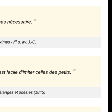
 pas nécessaire.
er
imes - I
s. av. J.-C.
st facile d'imiter celles des petits.
langes et poésies (1845)