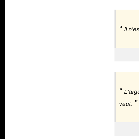
Il n'e
L'arg
vaut.