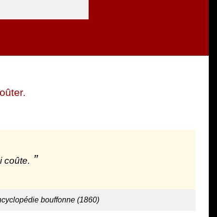
oûter.
i coûte.
ncyclopédie bouffonne (1860)