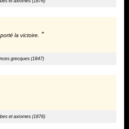
rbes et axiomes (1876)
rté la victoire.
ences grecques (1847)
rbes et axiomes (1876)