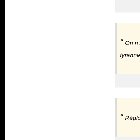
On n'
tyrannie
Réglo