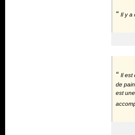
Il y 
Il es
de pain
est une
accomp