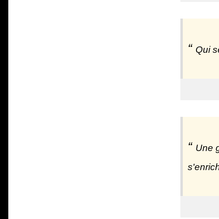
Qui s
Une g
s'enric