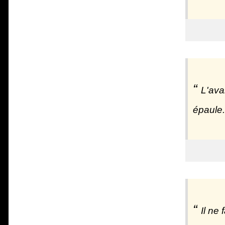
L'ava
épaule.
Il ne