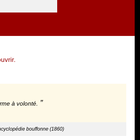
uvrir.
rme à volonté.
ncyclopédie bouffonne (1860)