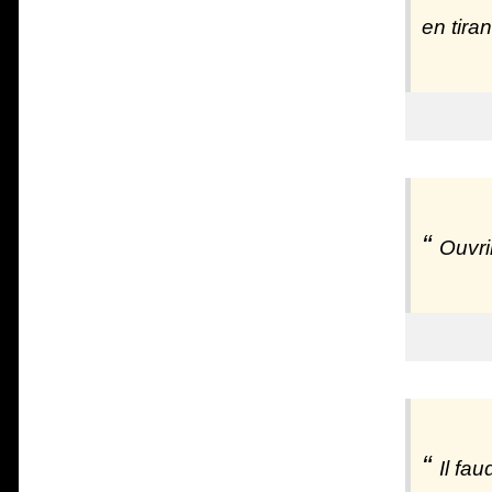
en tira
Ouvri
Il fau