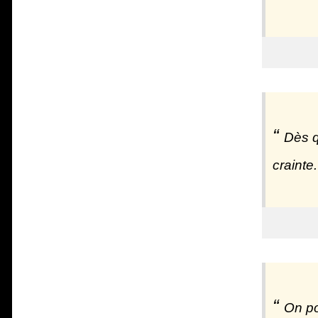
Dès q
crainte.
On po