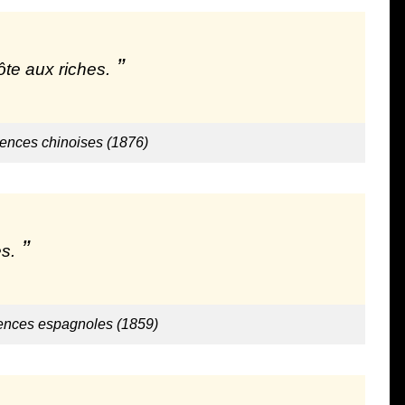
ôte aux riches.
tences chinoises (1876)
s.
ences espagnoles (1859)