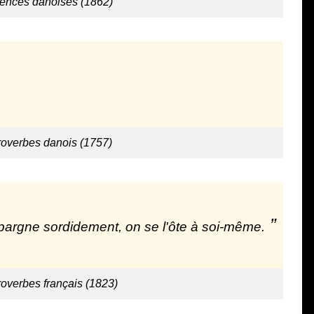
tences danoises (1862)
roverbes danois (1757)
 épargne sordidement, on se l'ôte à soi-même.
roverbes français (1823)