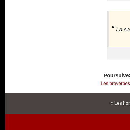
La sa
Poursuivez
Les proverbes
Les hom