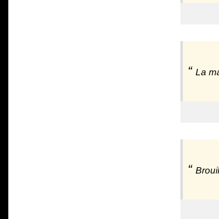
La ma
Broui