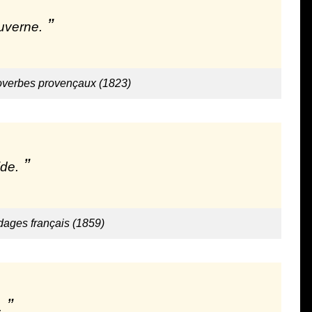
uverne.
roverbes provençaux (1823)
ide.
dages français (1859)
.