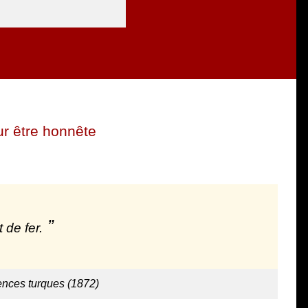
r être honnête
 de fer.
ences turques (1872)