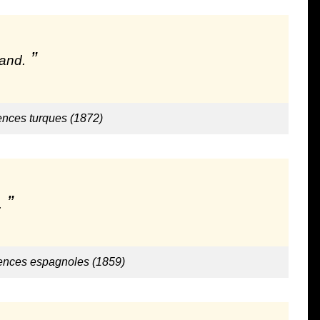
gand.
ences turques (1872)
.
ences espagnoles (1859)