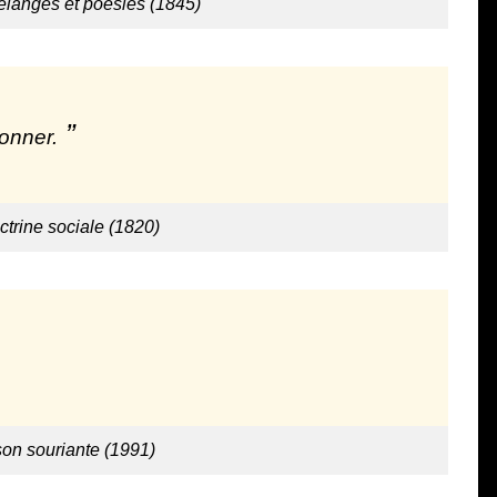
langes et poésies (1845)
donner.
ctrine sociale (1820)
ison souriante (1991)