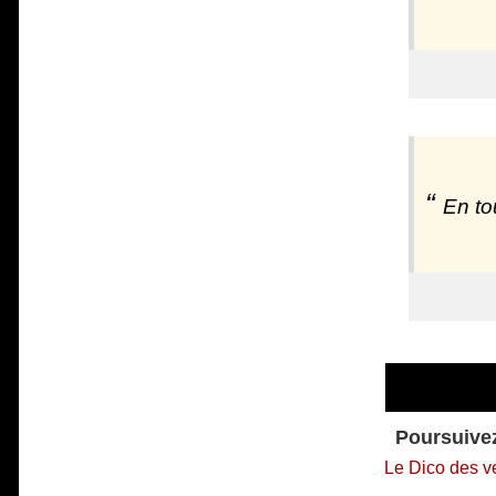
En tou
Poursuivez
Le Dico des v