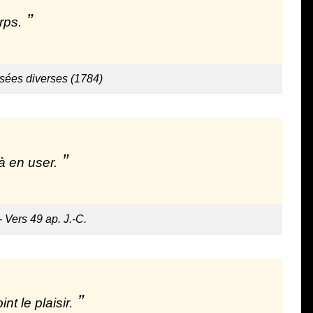
rps.
nsées diverses (1784)
à en user.
- Vers 49 ap. J.-C.
nt le plaisir.