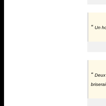
Un ho
Deux 
brisera