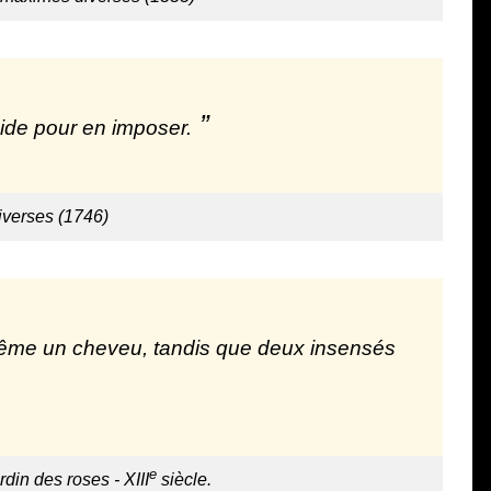
ide pour en imposer.
iverses (1746)
me un cheveu, tandis que deux insensés
e
rdin des roses - XIII
siècle.