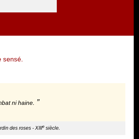
e sensé.
bat ni haine.
e
rdin des roses - XIII
siècle.