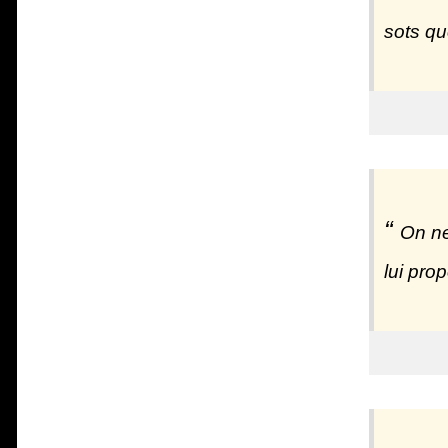
sots qu
On ne
lui pro