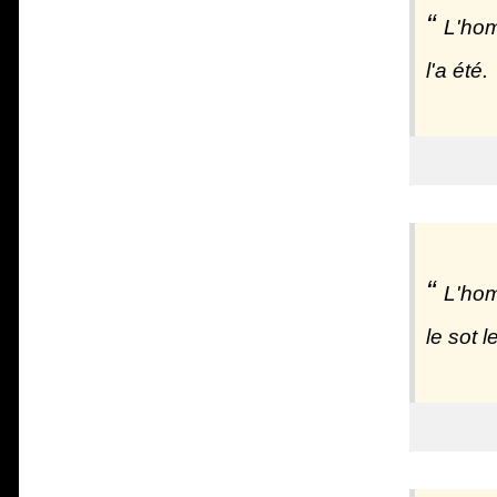
L'hom
l'a été.
L'hom
le sot 