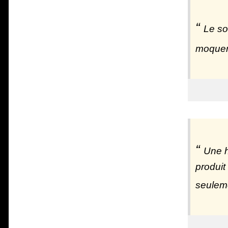
Le so
moquer 
Une h
produit
seuleme