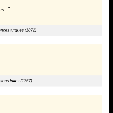
us.
ences turques (1872)
ctons latins (1757)