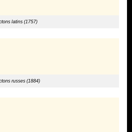
ctons latins (1757)
ctons russes (1884)