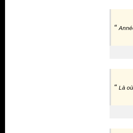
Année
Là où