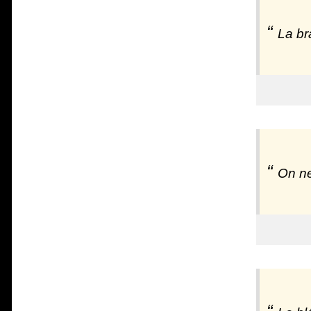
La br
On ne