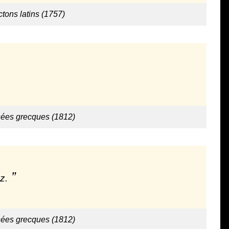
ctons latins (1757)
sées grecques (1812)
z.
sées grecques (1812)