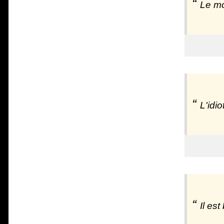
Le mo
L'idio
Il es