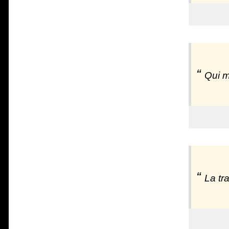
Qui mé
La tr