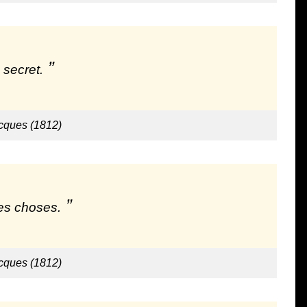
 secret.
cques (1812)
es choses.
cques (1812)