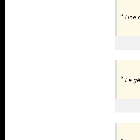
Une œ
Le gé