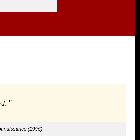
.
rd.
onnaissance (1996)