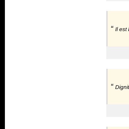
Il es
Digni