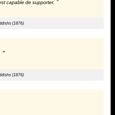
 est capable de supporter.
ddishs (1876)
.
ddishs (1876)