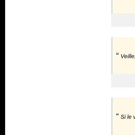
Veill
Si le