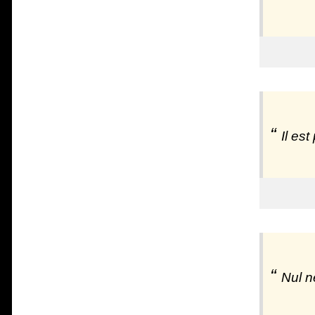
Il est
Nul n