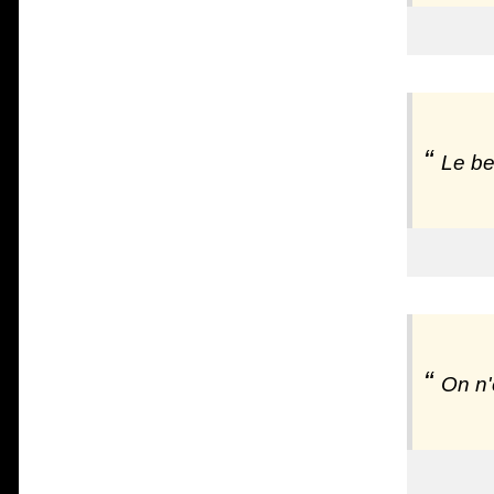
Le be
On n'