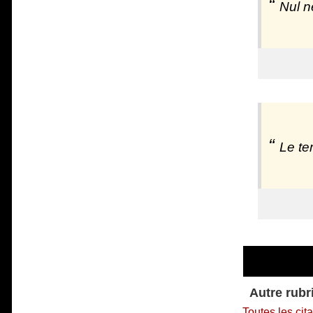
Nul n
Le te
Autre rubr
Toutes les cit