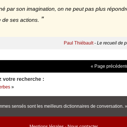
é par son imagination, on ne peut pas plus répondre
 de ses actions.
Paul Thiébault
-
Le recueil de 
« Page précédent
 votre recherche :
erbes
»
mes sensés sont les meilleurs dictionnaires de conversation.
Mentions légales
-
Nous contacter