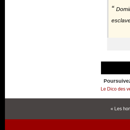
Domin
esclave
Poursuivez
Le Dico des v
Les hom